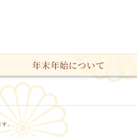
年末年始について
。
ます。