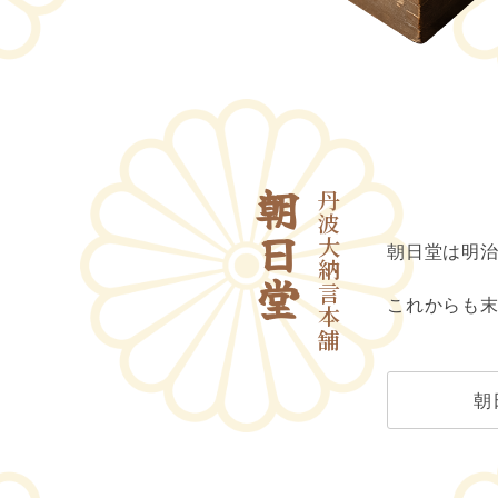
朝日堂
丹波大納言本舗
朝日堂は明治
これからも
朝