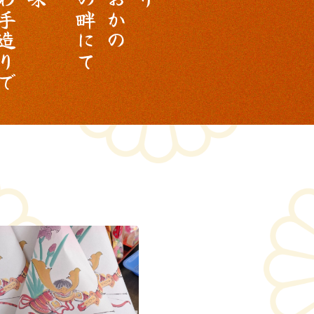
手
畔
か
造
に
の
り
て
で