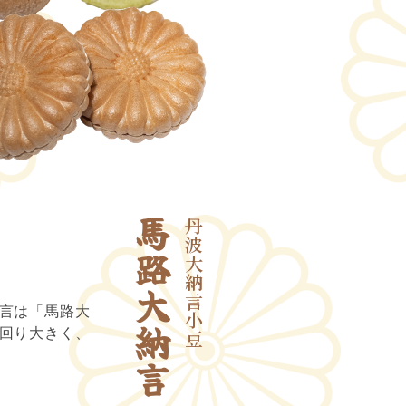
馬路大納言
丹波大納言小豆
言は「馬路大
回り大きく、