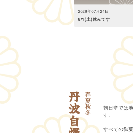
2026年07月24日
8/1(土)休みです
丹波自慢
春夏秋冬
朝日堂では
す。
すべての御