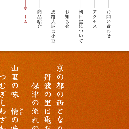
ホーム
商品紹介
馬路大納言小豆
お知らせ
朝日堂について
アクセス
お問い合わせ
山
京
つ
里
丹
の
む
の
保
波
都
ぎ
味
津
の
の
し
の
里
西
わ
情
流
は
と
ざ
の
れ
亀
な
わ
味
の
お
り