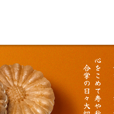
心
合
を
掌
こ
の
め
日
て
々
寿
大
や
切
秋