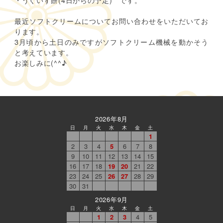
ホ
最近ソフトクリームについてお問い合わせをいただいてお
ります。
3月頃から土日のみですがソフトクリーム機械を動かそう
と考えています。
お楽しみに(^^♪
商品紹介
馬路大納言小豆
お知らせ
2026年8月
日
月
火
水
木
金
土
1
2
3
4
5
6
7
8
9
10
11
12
13
14
15
16
17
18
19
20
21
22
23
24
25
26
27
28
29
30
31
2026年9月
日
月
火
水
木
金
土
1
2
3
4
5