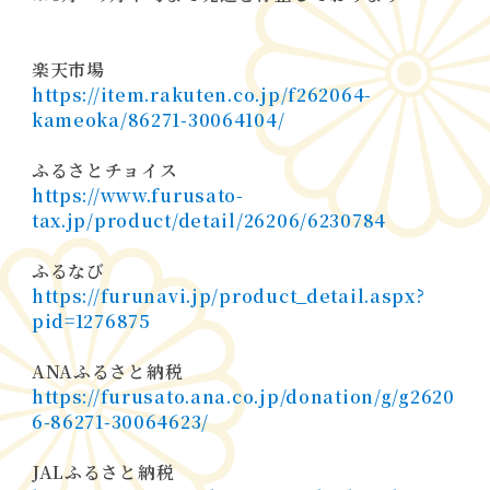
楽天市場
https://item.rakuten.co.jp/f262064-
kameoka/86271-30064104/
ふるさとチョイス
https://www.furusato-
tax.jp/product/detail/26206/6230784
ふるなび
https://furunavi.jp/product_detail.aspx?
pid=1276875
ANAふるさと納税
https://furusato.ana.co.jp/donation/g/g2620
ホ
6-86271-30064623/
JALふるさと納税