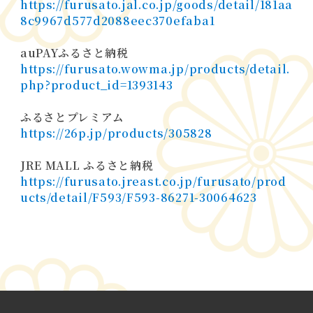
https://furusato.jal.co.jp/goods/detail/181aa
8c9967d577d2088eec370efaba1
商品紹介
馬路大納言小豆
お知らせ
auPAYふるさと納税
https://furusato.wowma.jp/products/detail.
php?product_id=1393143
ふるさとプレミアム
https://26p.jp/products/305828
JRE MALL ふるさと納税
https://furusato.jreast.co.jp/furusato/prod
ucts/detail/F593/F593-86271-30064623