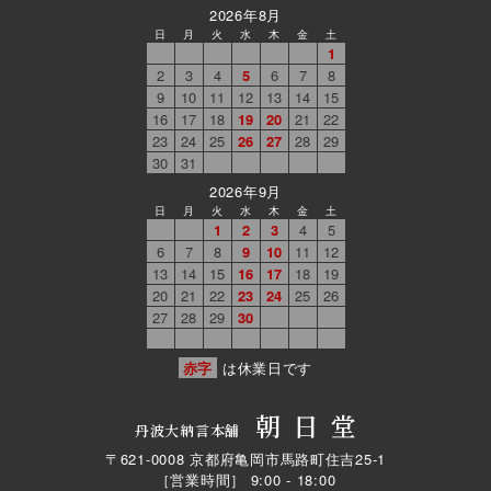
2026年8月
日
月
火
水
木
金
土
1
2
3
4
5
6
7
8
9
10
11
12
13
14
15
16
17
18
19
20
21
22
23
24
25
26
27
28
29
30
31
2026年9月
日
月
火
水
木
金
土
1
2
3
4
5
6
7
8
9
10
11
12
13
14
15
16
17
18
19
20
21
22
23
24
25
26
27
28
29
30
赤字
は休業日です
朝日堂
丹波大納言本舗
〒621-0008 京都府亀岡市馬路町住吉25-1
［営業時間］ 9:00 - 18:00